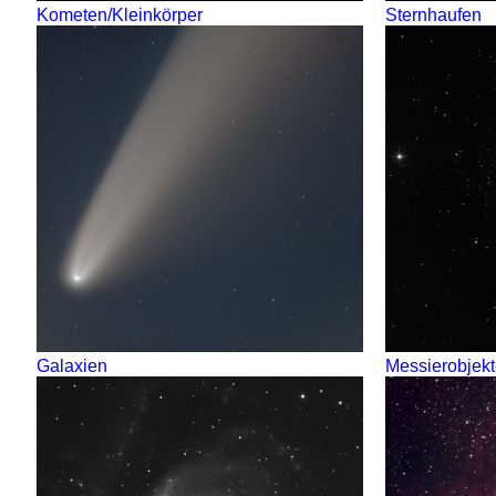
Kometen/Kleinkörper
Sternhaufen
Galaxien
Messierobjek