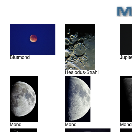
Blutmond
Jupit
Hesiodus-Strahl
Mond
Mond
Mond